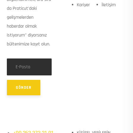
Kariyer
İletişim
da Praticut'daki
gelişmelerden
haberdar olmak
istiyorum" diyorsanız
bültenimize kayıt olun.
GÖNDER
TELEFON & E-POSTA
BILGILENDIRME
+90 262 373 21 01
KİŞİSEL VERİLERİN